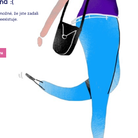
na :(
možné, že jste zadali
existuje.
ku