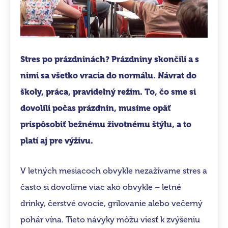
Stres po prázdninách? Prázdniny skončili a s
nimi sa všetko vracia do normálu. Návrat do
školy, práca, pravidelný režim. To, čo sme si
dovolili počas prázdnin, musíme opäť
prispôsobiť bežnému životnému štýlu, a to
platí aj pre výživu.
V letných mesiacoch obvykle nezažívame stres a
často si dovolíme viac ako obvykle – letné
drinky, čerstvé ovocie, grilovanie alebo večerný
pohár vína. Tieto návyky môžu viesť k zvýšeniu