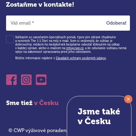
Zostaňme v kontakte!
Odoberať
Súhlasím so zasielaním špeciálnych ponúk, tipov pre zdravé chudnutie
a noviniek The 1:1 Diet na môj e-mail. Som si vedomý/á, že súhlas je
dobrovoľný, môžem ho kedykoľvek bezplatne odvolať kliknutím na odkaz
v každej správe, alebo e-mailom na
info@cwp.cz
, a že odvolanie súhlasu nemá
vplyv na zákonnosť spracúvania pred jeho odvolaním.
Bližšie informácie nájdete v
Zásadách ochrany osobných údajov
.
Facebook
Instagram
Youtube
×
Sme tiež
v Česku
Jsme také
v Česku
© CWP výživové poradenství s.r.o. 2026 |
Nastavenie