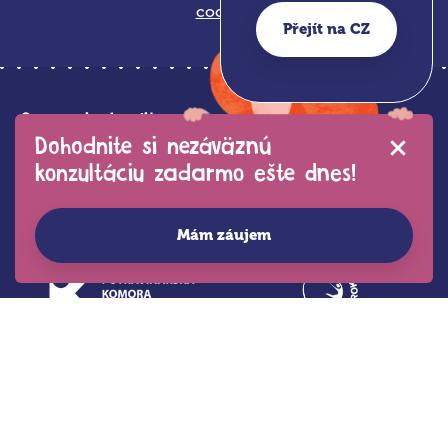
cookies
Přejít na CZ
Garancia kvality
Dohodnite si nezáväznú
konzultáciu zadarmo ešte dnes!
Mám záujem