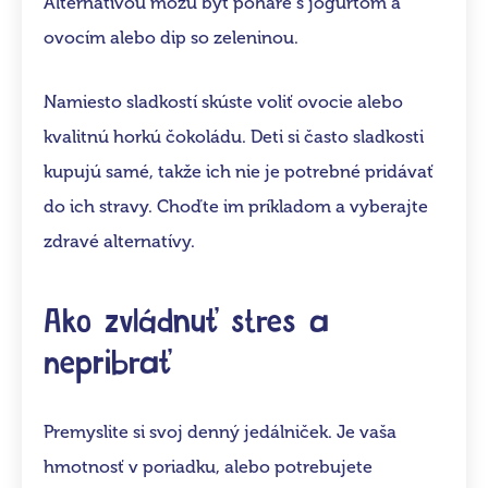
Alternatívou môžu byť poháre s jogurtom a
ovocím alebo dip so zeleninou.
Namiesto sladkostí skúste voliť ovocie alebo
kvalitnú horkú čokoládu. Deti si často sladkosti
kupujú samé, takže ich nie je potrebné pridávať
do ich stravy. Choďte im príkladom a vyberajte
zdravé alternatívy.
Ako zvládnuť stres a
nepribrať
Premyslite si svoj denný jedálniček. Je vaša
hmotnosť v poriadku, alebo potrebujete