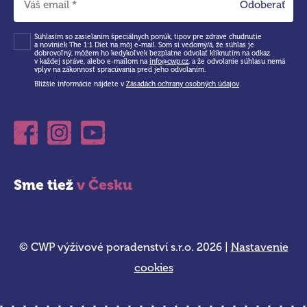
Odoberať
Súhlasím so zasielaním špeciálnych ponúk, tipov pre zdravé chudnutie
a noviniek The 1:1 Diet na môj e-mail. Som si vedomý/á, že súhlas je
dobrovoľný, môžem ho kedykoľvek bezplatne odvolať kliknutím na odkaz
v každej správe, alebo e-mailom na
info@cwp.cz
, a že odvolanie súhlasu nemá
vplyv na zákonnosť spracúvania pred jeho odvolaním.
Bližšie informácie nájdete v
Zásadách ochrany osobných údajov
.
Facebook
Instagram
Youtube
Sme tiež
v Česku
© CWP výživové poradenství s.r.o. 2026 |
Nastavenie
cookies