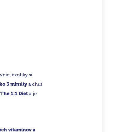
vníci exotiky si
ako 3 minúty
a chuť
The 1:1 Diet
a je
ých vitamínov a