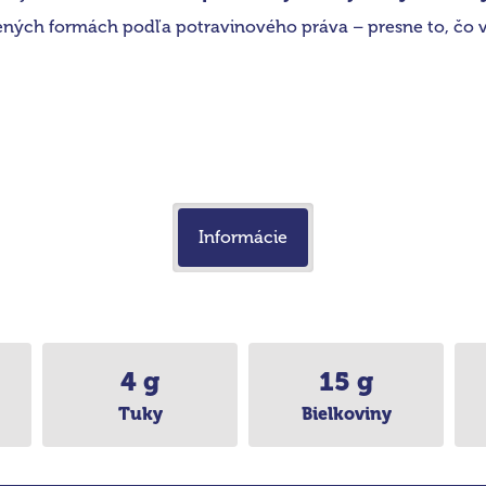
ných formách podľa potravinového práva – presne to, čo v
Informácie
4 g
15 g
Tuky
Bielkoviny