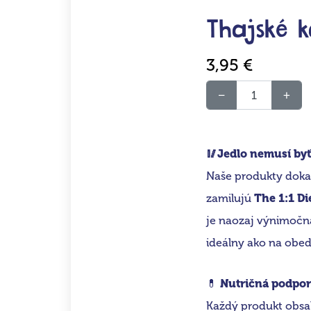
Thajské k
3,95 €
🥢Jedlo nemusí byť
Naše produkty doka
zamilujú
The 1:1 Di
je naozaj výnimočn
ideálny ako na obed,
💊
Nutričná podpor
Každý produkt obs