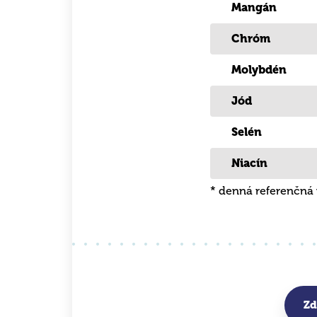
Mangán
Chróm
Molybdén
Jód
Selén
Niacín
* denná referenčná 
Zd