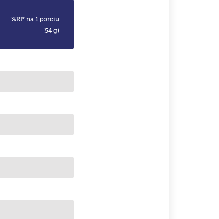
%RI* na 1 porciu
(54 g)