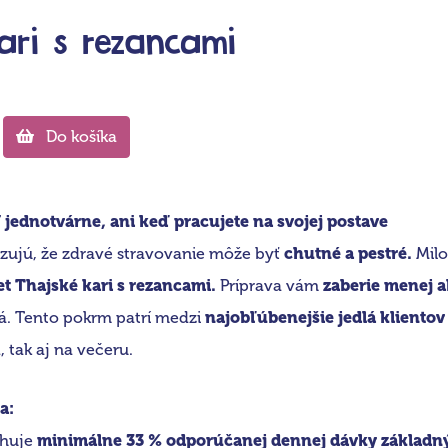
ari s rezancami
Do košíka
 jednotvárne, ani keď pracujete na svojej postave
zujú, že zdravé stravovanie môže byť
chutné a pestré.
Milo
et Thajské kari s rezancami.
Príprava vám
zaberie menej 
á. Tento pokrm patrí medzi
najobľúbenejšie jedlá klientov 
 tak aj na večeru.
a:
ahuje
minimálne 33 % odporúčanej dennej dávky základn