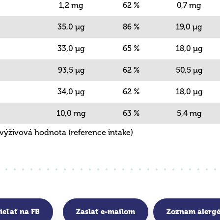
1,2 mg
62 %
0,7 mg
35,0 µg
86 %
19,0 µg
33,0 µg
65 %
18,0 µg
93,5 µg
62 %
50,5 µg
34,0 µg
62 %
18,0 µg
10,0 mg
63 %
5,4 mg
výživová hodnota (reference intake)
ieľať na FB
Zaslať e-mailom
Zoznam alerg