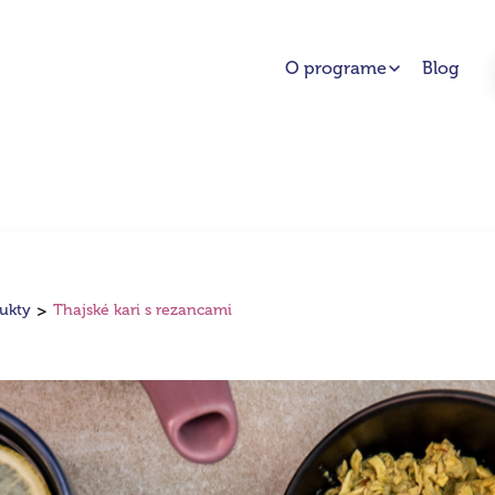
O programe
Blog
dukty
Thajské kari s rezancami