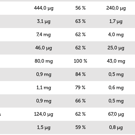
444,0 µg
56 %
240,0 µg
3,1 µg
63 %
1,7 µg
7,4 mg
62 %
4,0 mg
46,0 µg
62 %
25,0 µg
80,0 mg
100 %
43,0 mg
0,9 mg
84 %
0,5 mg
1,1 mg
79 %
0,6 mg
0,9 mg
66 %
0,5 mg
á
124,0 µg
62 %
67,0 µg
1,5 µg
59 %
0,8 µg