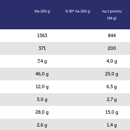
Na 100 g
% RI* na 100 g
na 1 porciu
(54 g)
1563
844
371
200
7,4 g
4,0 g
46,0 g
25,0 g
12,0 g
6,5 g
5,0 g
2,7 g
28,0 g
15,0 g
2,6 g
1,4 g