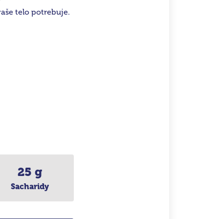
aše telo potrebuje.
25 g
Sacharidy