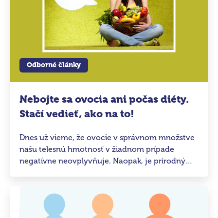
Odborné články
Nebojte sa ovocia ani počas diéty.
Stačí vedieť, ako na to!
Dnes už vieme, že ovocie v správnom množstve
našu telesnú hmotnosť v žiadnom prípade
negatívne neovplyvňuje. Naopak, je prírodným
zdrojom látok, ktoré dnešná populácia
potrebuje pre svoj vyvážený životný štýl,“
vysvetľuje Ivana Kabelková, výživová poradkyňa
programu The 1:1 Diet.