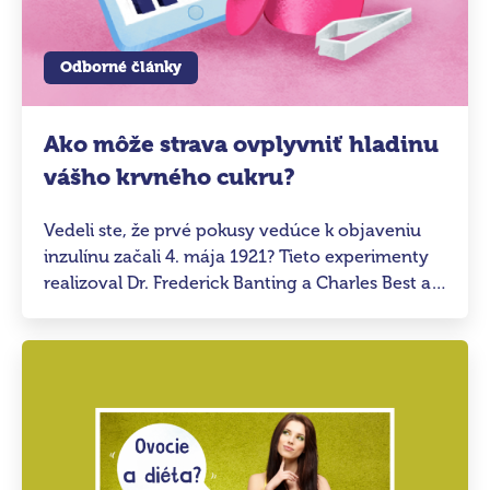
Odborné články
Ako môže strava ovplyvniť hladinu
vášho krvného cukru?
Vedeli ste, že prvé pokusy vedúce k objaveniu
inzulínu začali 4. mája 1921? Tieto experimenty
realizoval Dr. Frederick Banting a Charles Best a v
budúcnosti viedli k tomu, že sa inzulín začal
používať ako súčasť liečby cukrovky prvého a
druhého typu. Inzulín je hormón zodpovedný za
zaistenie normálnej hladiny cukru v krvi.