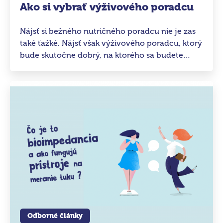
Ako si vybrať výživového poradcu
Nájsť si bežného nutričného poradcu nie je zas
také ťažké. Nájsť však výživového poradcu, ktorý
bude skutočne dobrý, na ktorého sa budete
môcť spoľahnúť a ktorý vám reálne pomôže, to
je väčší oriešok.
Odborné články