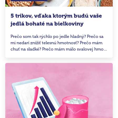
5 trikov, vďaka ktorým budú vaše
jedlá bohaté na bielkoviny
Prečo som tak rýchlo po jedle hladný? Prečo sa
mi nedarí znížiť telesnú hmotnosť? Prečo mám
chuť na sladké? Prečo mám málo svalovej hmoty
aj keď dosť cvičím? Prečo sa stále cítim tak
vyčerpaný? Odpoveď môže byť: pretože nemám
v strave dostatok bielkovín. Nižšie uvádzame
naše tipy, ako dostať do každého jedla tak
dôležité bielkoviny.