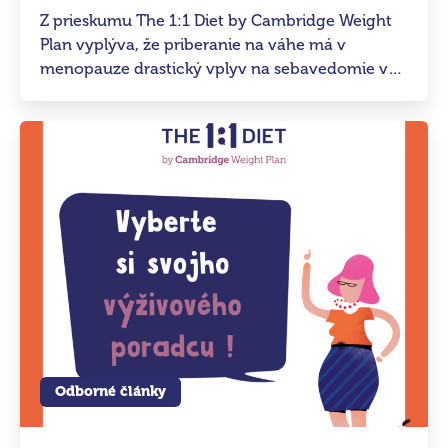
Z prieskumu The 1:1 Diet by Cambridge Weight
Plan vyplýva, že priberanie na váhe má v
menopauze drastický vplyv na sebavedomie v
prípade 25 % žien. Každá desiata žena dokonca
priznáva, že práve v tomto krehkom období je
jej sebavedomie najnižšie za celý život.
Odborné články