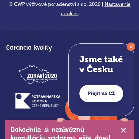
© CWP výživové poradenství s.r.o. 2026 |
Nastavenie
cookies
×
Garancia kvality
Jsme také
v Česku
Přejít na CZ
Dohodnite si nezáväznú
konzultáciu zadarmo ešte dnes!