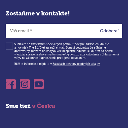
Zostaňme v kontakte!
Odoberať
Súhlasím so zasielaním špeciálnych ponúk, tipov pre zdravé chudnutie
a noviniek The 1:1 Diet na môj e-mail. Som si vedomý/á, že súhlas je
dobrovoľný, môžem ho kedykoľvek bezplatne odvolať kliknutím na odkaz
v každej správe, alebo e-mailom na
info@cwp.cz
, a že odvolanie súhlasu nemá
vplyv na zákonnosť spracúvania pred jeho odvolaním.
Bližšie informácie nájdete v
Zásadách ochrany osobných údajov
.
Facebook
Instagram
Youtube
Sme tiež
v Česku