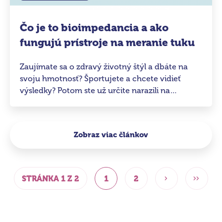
Čo je to bioimpedancia a ako
fungujú prístroje na meranie tuku
Zaujímate sa o zdravý životný štýl a dbáte na
svoju hmotnosť? Športujete a chcete vidieť
výsledky? Potom ste už určite narazili na
zariadenie, ktoré dokáže zmerať množstvo
telesného tuku. Zistite, čo je bioimpedancia a
aké hodnoty môžete sledovať pomocou
Zobraz viac článkov
bioimpedančných prístrojov.
STRÁNKA 1 Z 2
1
2