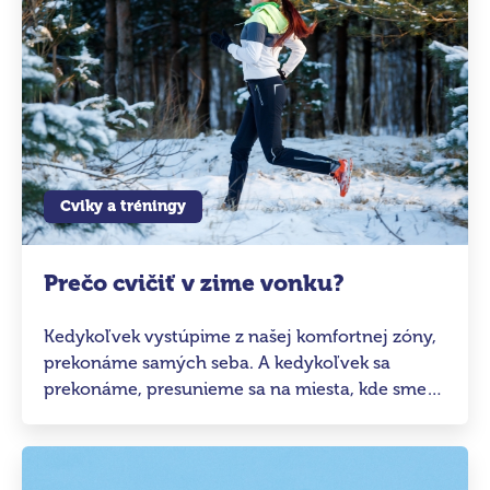
Cviky a tréningy
Prečo cvičiť v zime vonku?
Kedykoľvek vystúpime z našej komfortnej zóny,
prekonáme samých seba. A kedykoľvek sa
prekonáme, presunieme sa na miesta, kde sme
predtým neboli.