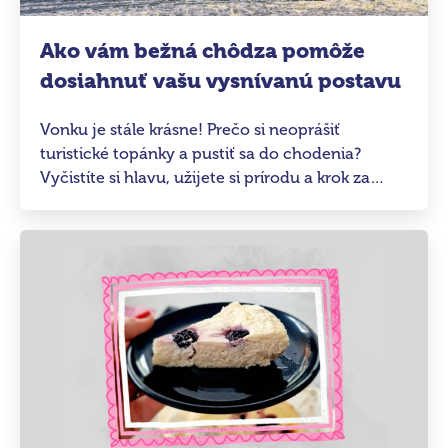
Ako vám bežná chôdza pomôže
dosiahnuť vašu vysnívanú postavu
Vonku je stále krásne! Prečo si neoprášiť
turistické topánky a pustiť sa do chodenia?
Vyčistíte si hlavu, užijete si prírodu a krok za
krokom tak môžete dosiahnuť aj svoju
vysnívanú postavu. Ako začať?