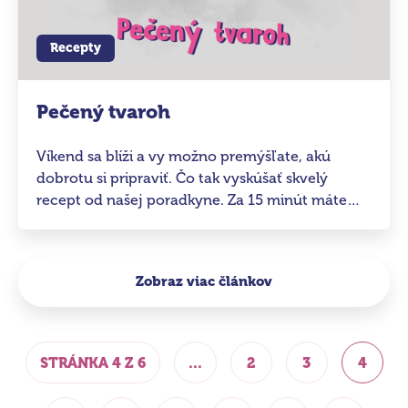
Recepty
Pečený tvaroh
Víkend sa blíži a vy možno premýšľate, akú
dobrotu si pripraviť. Čo tak vyskúšať skvelý
recept od našej poradkyne. Za 15 minút máte
hotovo!
Zobraz viac článkov
STRÁNKA 4 Z 6
...
2
3
4