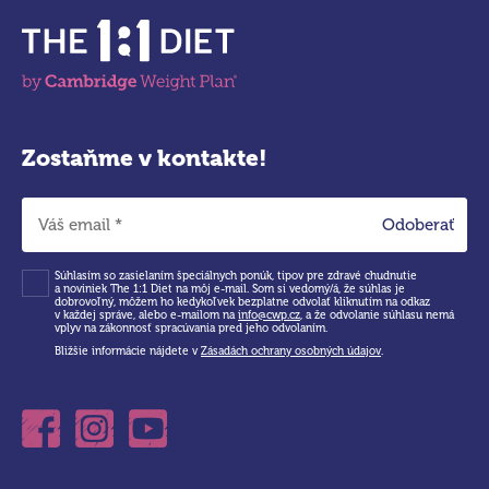
Zostaňme v kontakte!
Odoberať
Súhlasím so zasielaním špeciálnych ponúk, tipov pre zdravé chudnutie
a noviniek The 1:1 Diet na môj e-mail. Som si vedomý/á, že súhlas je
dobrovoľný, môžem ho kedykoľvek bezplatne odvolať kliknutím na odkaz
v každej správe, alebo e-mailom na
info@cwp.cz
, a že odvolanie súhlasu nemá
vplyv na zákonnosť spracúvania pred jeho odvolaním.
Bližšie informácie nájdete v
Zásadách ochrany osobných údajov
.
Facebook
Instagram
Youtube