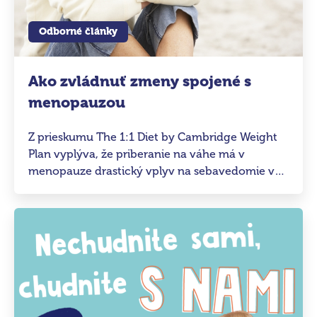
Odborné články
Ako zvládnuť zmeny spojené s
menopauzou
Z prieskumu The 1:1 Diet by Cambridge Weight
Plan vyplýva, že priberanie na váhe má v
menopauze drastický vplyv na sebavedomie v
prípade 25 % žien. Každá desiata žena dokonca
priznáva, že práve v tomto krehkom období je
jej sebavedomie najnižšie za celý život.