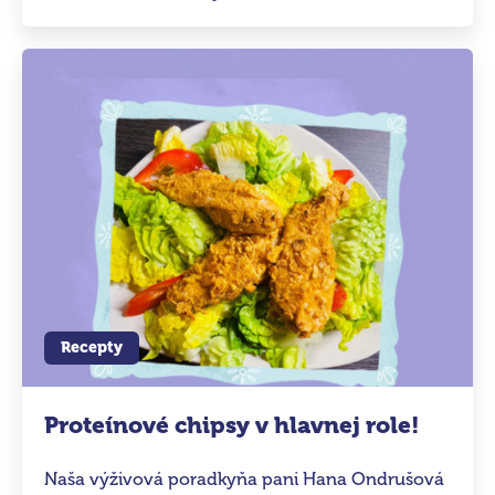
môcť spoľahnúť a ktorý vám reálne pomôže, to
je väčší oriešok.
Recepty
Proteínové chipsy v hlavnej role!
Naša výživová poradkyňa pani Hana Ondrušová